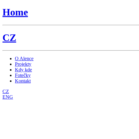
Home
CZ
O Alence
Projekty
Kdy kde
Fotečky
Kontakt
CZ
ENG
NÁMI ZAVÁTÉ
Tanečně-výtvarné představení inspirované dětskými sny.
Koncepce, choreografie: Kristýna Liška Boková