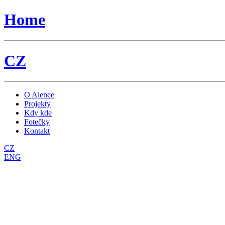
Home
CZ
O Alence
Projekty
Kdy kde
Fotečky
Kontakt
CZ
ENG
Vrásčitá - premiéra 21.5.2008